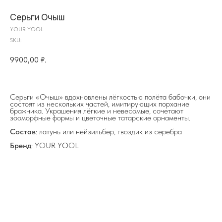
Серьги Очыш
YOUR YOOL
SKU:
9900,00
₽.
на главную
Серьги «Очыш» вдохновлены лёгкостью полёта бабочки, они
состоят из нескольких частей, имитирующих порхание
бражника. Украшения лёгкие и невесомые, сочетают
зооморфные формы и цветочные татарские орнаменты.
info@frwl.store
Состав
: латунь или нейзильбер, гвоздик из серебра
+7 919 690-30-30
Бренд
: YOUR YOOL
Разделы сайта
Все товары
Разделы товаров
О нас
Сертификаты
Покупателям
Условия возврата/обмена