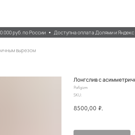
000 руб. по России
Доступна оплата Долями и Яндекс С
ричным вырезом
Лонгслив с асимметрич
Pafigizm
SKU:
8500,00
₽.