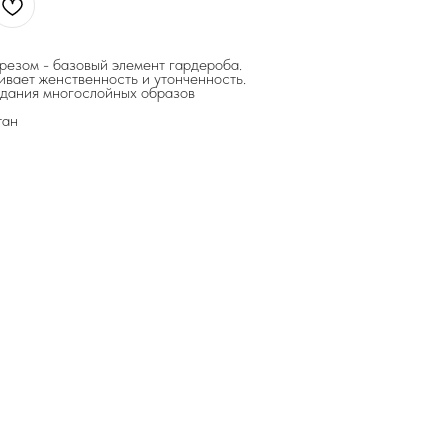
резом - базовый элемент гардероба.
вает женственность и утонченность.
здания многослойных образов
тан