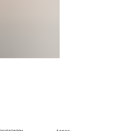
Адрес:
елям
Ин
зврата/обмена
Поли
г. Казань, ул. Кремлевская, 2а ПН-ВС с 11:00 до 20:00
ставка
Публ
г. Казань, ул. Проспект Победы, 141 ТЦ МЕГА
ПН-ВС с 10:00 до 22:00
еквизиты
Созд