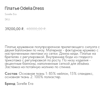
Платье Odelia Dress
Sorelle Era
SKU:
39200,00
₽.
48000,00
₽.
на главную
Платье кружевное полупрозрачное прилегающего силуэта с
двумя баллонами по низу. Материал - фактурное кружево с
настроченными лентами из сетки. Длина миди. Платье на
бретелях с регулировкой. Внутреннее боди из гладкого
трикотажа с регулировкой по росту. По низу изделия -
акцентные баллоны, наполненные сеткой для объёма.
Застёжка на потайную молнию по спинке.
info@frwl.store
+7 919 690-30-30
Состав
: Основная ткань 1: 85% нейлон, 15% спандекс,
основная ткань 2: 100% полиэстер.
Разделы сайта
Бренд
: Sorelle Era
Все товары
Разделы товаров
О нас
Сертификаты