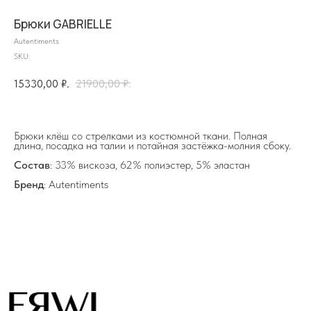
Брюки GABRIELLE
Autentiments
SKU:
на главную
15330,00
₽.
21900,00
₽.
Брюки клёш со стрелками из костюмной ткани. Полная
длина, посадка на талии и потайная застёжка-молния сбоку.
info@frwl.store
Состав
: 33% вискоза, 62% полиэстер, 5% эластан
+7 919 690-30-30
Бренд
: Autentiments
Разделы сайта
Все товары
Разделы товаров
О нас
Сертификаты
Покупателям
Условия возврата/обмена
Оплата и доставка