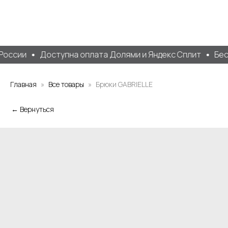
России
Доступна оплата Долями и Яндекс Сплит
Бесп
Главная
Все товары
Брюки GABRIELLE
← Вернуться