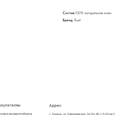
Состав
:100% натуральная кожа
Бренд
: Ruel
Адрес:
елям
Ин
зврата/обмена
Поли
г. Казань, ул. Кремлевская, 2а ПН-ВС с 11:00 до 20:00
ставка
Публ
г. Казань, ул. Проспект Победы, 141 ТЦ МЕГА
ПН-ВС с 10:00 до 22:00
еквизиты
Созд