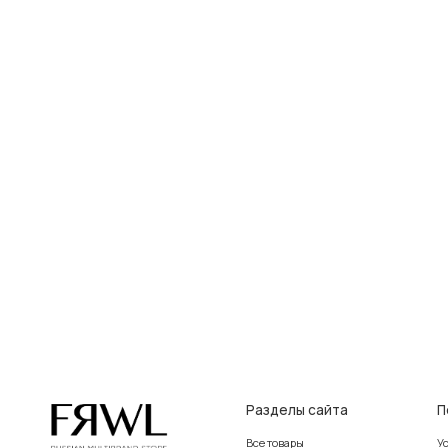
Разделы сайта
Покупат
Все товары
Условия во
Разделы товаров
Оплата и до
на главную
О нас
Контакты, р
Сертификаты