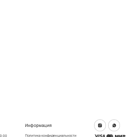
формация
тика конфиденциальности
ичная оферта
info@frwl.store
ание сайта
+7 919 690-30-30