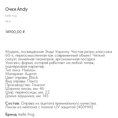
Очки Andy
belle frog
SKU:
14900,00
₽.
Модель, посвящённая Энди Уорхолу. Чистая ретро-классика
60-х, переосмысленная как современный объект. Чёткий
силуэт, линейная геометрия, эргономичная посадка.
на главную
Унисекс-форма, которая работает на любой типаж,
подчёркивая характер.
Тип линз: Нейлон
Материал: Ацетат
Цвет оправы: Black
Вид оправы: Панто
Производство: Гонконг
Ширина линзы, мм: 46
info@frwl.store
Шир. переносицы, мм: 22
Длина заушника, мм: 145
+7 919 690-30-30
Состав
: Оправа из ацетата премиального качества.
Линзы из нейлона с полной UV защитой (400HM)
Разделы сайта
Бренд
: belle frog
Все товары