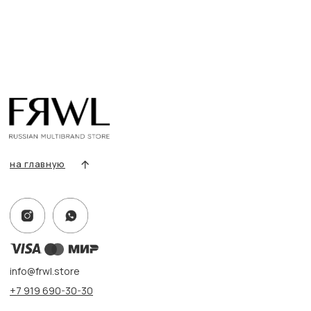
Разделы товаров
О нас
Сертификаты
Покупателям
Условия возврата/обмена
Оплата и доставка
Контакты, реквизиты
Адрес:
г. Казань, ул. Кремлевская, 2а ПН-ВС с 11:00 до 20:00
г. Казань, ул. Проспект Победы, 141 ТЦ МЕГА
ПН-ВС с 10:00 до 22:00
Информация
Политика конфиденциальности
Публичная оферта
Создание сайта