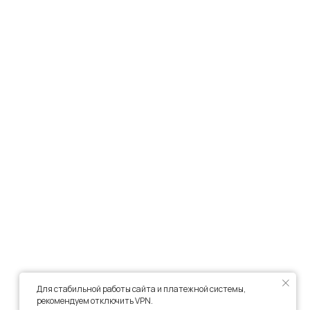
формация
тика конфиденциальности
ичная оферта
info@frwl.store
ание сайта
+7 919 690-30-30
Для стабильной работы сайта и платежной системы,
рекомендуем отключить VPN.