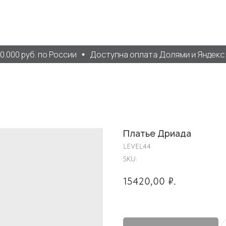
000 руб. по России
Доступна оплата Долями и Яндекс С
Платье Дриада
LEVEL44
SKU:
15420,00
₽.