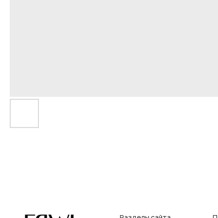
Разделы сайта
Покупат
Все товары
Условия во
Разделы товаров
Оплата и до
на главную
О нас
Контакты, р
Сертификаты