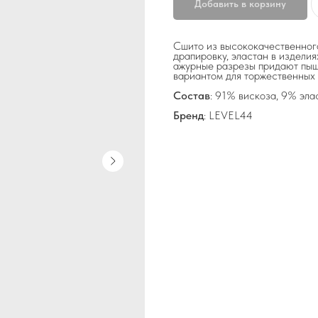
Добавить в корзину
Сшито из высококачественного
драпировку, эластан в издели
ажурные разрезы придают пыш
вариантом для торжественных 
Состав
: 91% вискоза, 9% эла
Бренд
: LEVEL44