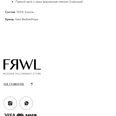
Прямой крой и наши фирменные плечики (съёмные)
Состав
: 100% Хлопок
Бренд
: Yana Besfamilnaya
info@frwl.store
+7 919 690-30-30
Разделы сайта
Все товары
Разделы товаров
О нас
Сертификаты
Покупателям
Условия возврата/обмена
Оплата и доставка
Контакты, реквизиты
Адрес:
г. Казань, ул. Кремлевская, 2а ПН-ВС с 11:00 до 20:00
г. Казань, ул. Проспект Победы, 141 ТЦ МЕГА
ПН-ВС с 10:00 до 22:00