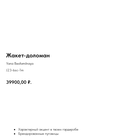
Жакет-доломан
Yana Besfamilnaya
J23-bsc-1m
39900,00
₽.
Добавить в корзину
на главную
Характерный акцент в твоем гардеробе
Брендированные пуговицы