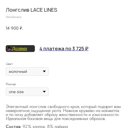
Лонгслив LACE LINES
VeraVenera
14 900
₽.
4 платежа по 3 725 ₽
Цвет
на главную
Размер
info@frwl.store
Элегантный лонгслив свободного кроя, который подарит вам
невероятное ощущение уюта. Нежное кружево на манжетах
+7 919 690-30-30
и по низу добавляет образу женственности и изысканности.
Идеальная базовая вещь для повседневных образов.
Разделы сайта
Состав
: 92% хлопок, 8% лайкра