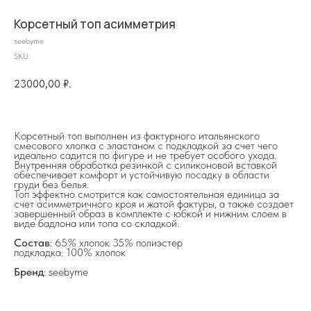
Корсетный топ асимметрия
seebyme
SKU:
23000,00
₽.
Корсетный топ выполнен из фактурного итальянского
на главную
смесового хлопка с эластаном с подкладкой за счет чего
идеально садится по фигуре и не требует особого ухода.
Внутренняя обработка резинкой с силиконовой вставкой
обеспечивает комфорт и устойчивую посадку в области
груди без белья.
Топ эффектно смотрится как самостоятельная единица за
счет асимметричного кроя и жатой фактуры, а также создает
завершенный образ в комплекте с юбкой и нижним слоем в
info@frwl.store
виде бадлона или топа со складкой.
+7 919 690-30-30
Состав
: 65% хлопок 35% полиэстер
подкладка: 100% хлопок
Разделы сайта
Бренд
: seebyme
Все товары
Разделы товаров
О нас