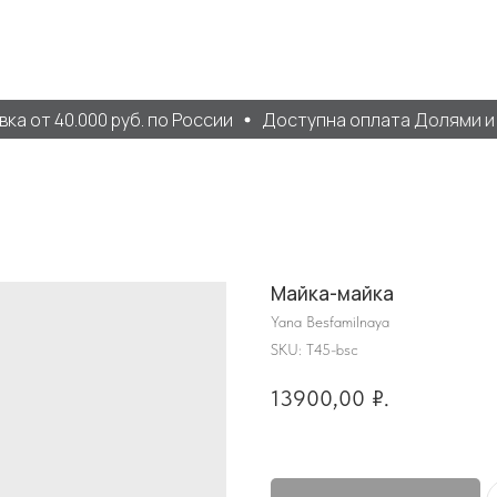
 от 40.000 руб. по России
Доступна оплата Долями и Я
Майка-майка
Yana Besfamilnaya
SKU:
T45-bsc
13900,00
₽.