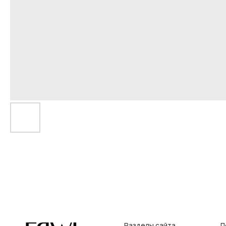
Разделы сайта
Покупат
Все товары
Условия во
Разделы товаров
Оплата и до
на главную
О нас
Контакты, р
Сертификаты