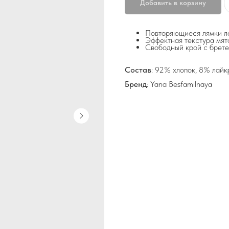
Добавить в корзину
Повторяющиеся лямки л
Эффектная текстура мят
Свободный крой с брет
Состав
: 92% хлопок, 8% лайк
Бренд
: Yana Besfamilnaya