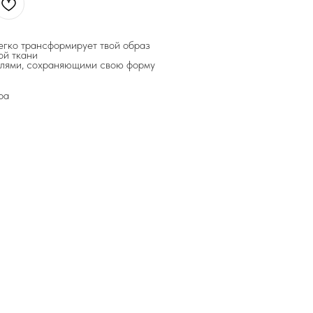
егко трансформирует твой образ
ой ткани
елями, сохраняющими свою форму
ра