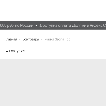
00 руб. по России
Доступна оплата Долями и Яндекс С
Главная
Все товары
Майка Sedna Top
← Вернуться