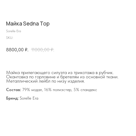
Майка Sedna Top
Sorelle Era
SKU:
на главную
8800,00
₽.
11000,00
₽.
Майка прилегающего силуэта из трикотажа в рубчик.
Окантовка по горловине и бретелям из основной ткани.
info@frwl.store
Металлический лейбл по низу изделия.
+7 919 690-30-30
Состав:
79% модал, 16% полиэстер, 5% спандекс
Бренд:
Sorelle Era
Разделы сайта
Все товары
Разделы товаров
О нас
Сертификаты
Покупателям