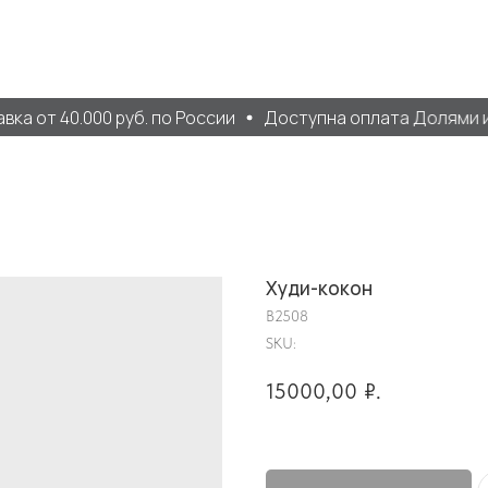
а от 40.000 руб. по России
Доступна оплата Долями и 
Худи-кокон
B2508
SKU:
15000,00
₽.