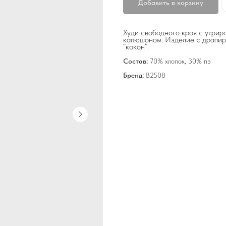
Добавить в корзину
Худи свободного кроя с утрир
капюшоном. Изделие с драпир
“кокон”.
Состав:
70% хлопок, 30% пэ
Бренд:
В2508