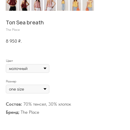
Топ Sea breath
The Place
8 950
₽.
на главную
Цвет
Размер
info@frwl.store
+7 919 690-30-30
Состав:
70% тенсел, 30% хлопок
Разделы сайта
Бренд:
The Place
Все товары
Разделы товаров
О нас