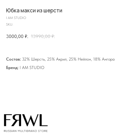
Юбка макси из шерсти
I AM STUDIO
SKU:
на главную
3000,00
₽.
13990,00
₽.
info@frwl.store
Состав:
32% Шерсть, 25% Акрил, 25% Нейлон, 18% Ангора
+7 919 690-30-30
Бренд:
I AM STUDIO
Разделы сайта
Все товары
Разделы товаров
О нас
Сертификаты
Покупателям
Условия возврата/обмена
Оплата и доставка
Контакты, реквизиты