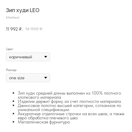
Зип худи LEO
Miartland
11 992
₽.
14 990
₽.
Цвет
Размер
на главную
Зип худи средней длины выполнен из 100% плотного
хлопкового материала
Изделие держит форму за счет плотности материала
Джинсовое полотно высшей категории, сотканное по
уникальной спецификации
info@frwl.store
Аккуратные отделочные строчки на всех швах, а также
евро обработка плечевого шва
+7 919 690-30-30
Металлическая фурнитура
Разделы сайта