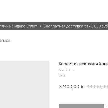
ми и Яндекс Сплит
Бесплатная доставка от 40.000 руб. 
Халида
Корсет из иск. кожи Хал
Sorelle Era
SKU:
37400,00
₽.
44000,00