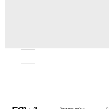
Разделы сайта
Покупат
Все товары
Условия во
Разделы товаров
Оплата и до
на главную
О нас
Контакты, р
Сертификаты