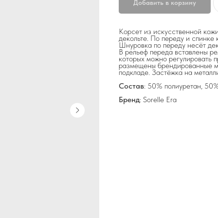
Добавить в корзину
Корсет из искусственной кож
декольте. По переду и спинке
Шнуровка по переду несёт де
В рельеф переда вставлены ре
которых можно регулировать п
размещены брендированные ме
подкладе. Застёжка на металл
Состав
: 50% полиуретан, 50%
Бренд
: Sorelle Era