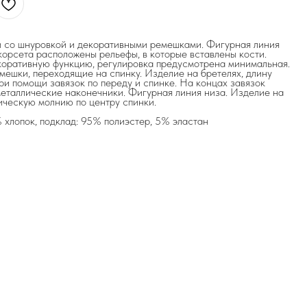
и со шнуровкой и декоративными ремешками. Фигурная линия
 корсета расположены рельефы, в которые вставлены кости.
коративную функцию, регулировка предусмотрена минимальная.
мешки, переходящие на спинку. Изделие на бретелях, длину
ри помощи завязок по переду и спинке. На концах завязок
таллические наконечники. Фигурная линия низа. Изделие на
ическую молнию по центру спинки.
 хлопок, подклад: 95% полиэстер, 5% эластан