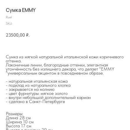
Сумка EMMY
Ruel
SKU:
23500,00
₽.
Сумка из мягкой натуральной итальянской кожи коричневого
оттенка.
Лаконичные линии, благородные оттенки, элегантная
утончённость без излишнего декора, что делает "EMMY
"универсальным акцентом в повседневном образе.
- натуральная итальянская кожа
на главную
- подклад из натурального хлопка
- закрывается на молнию
- цвет фурнитуры: мягкое золото
- внутри небольшой дополнительный карман
- сделано в Санкт-Петербурге
Размеры:
info@frwl.store
Длина 28 см
+7 919 690-30-30
Ширина 10 см
Высота 17 см
Высота с ручками 29 см