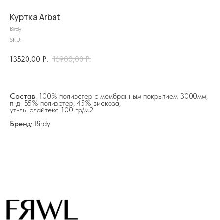
Куртка Arbat
Birdy
SKU:
на главную
13520,00
₽.
16900,00
₽.
Состав
: 100% полиэстер с мембранным покрытием 3000мм;
п-д: 55% полиэстер, 45% вискоза;
info@frwl.store
ут-ль: слайтекс 100 гр/м2
+7 919 690-30-30
Бренд
: Birdy
Разделы сайта
Все товары
Разделы товаров
О нас
Сертификаты
Покупателям
Условия возврата/обмена
Оплата и доставка