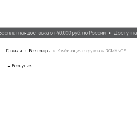
есплатная доставка от 40.000 руб. по России
Доступна 
Главная
Все товары
Комбинация с кружевом ROMANCE
← Вернуться