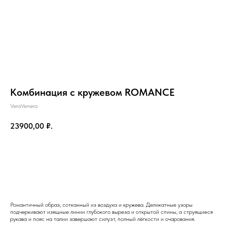
Комбинация с кружевом ROMANCE
VeraVenera
23900,00
₽.
Добавить в корзину
на главную
Романтичный образ, сотканный из воздуха и кружева. Деликатные узоры
подчеркивают изящные линии глубокого выреза и открытой спины, а струящиеся
рукава и пояс на талии завершают силуэт, полный лёгкости и очарования.