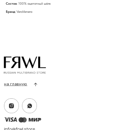
Состав
: 100% ацетатный шёлк
Бренд
: VeraVenera
info@frwl.store
+7 919 690-30-30
Разделы сайта
Все товары
Разделы товаров
О нас
Сертификаты
Покупателям
Условия возврата/обмена
Оплата и доставка
Контакты, реквизиты
Адрес:
г. Казань, ул. Кремлевская, 2а ПН-ВС с 11:00 до 20:00
г. Казань, ул. Проспект Победы, 141 ТЦ МЕГА
ПН-ВС с 10:00 до 22:00