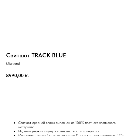
Свитшот TRACK BLUE
Miartland
8990,00
₽.
Добавить в корзину
Свитшот средней длины выполнен из 100% плотного хлопкового
материала
Изделие держит форму за счет плотности материала
Материал - футер 3х-нитка, качество Пенье Компакт, плотность 470г