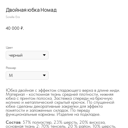
Двойная юбка Номад
Sorelle Era
40 000
₽.
Цвет
Размер
на главную
Юбка двойная с эффектом спадающего верха в длине миди.
Материал - костюмная ткань средней плотности, нижняя
юбка с принтом полоска. Застежка спереди на брючную
молнию и металлический скрытый крючок. По спущенной
юбке сделаны декоративные закрепки для эффекта
info@frwl.store
помятости и заложенных складок. По переду
функциональные карманы. Изделие на подкладке.
+7 919 690-30-30
Состав
: 57% полиэстер, 23% шерсть, 20% вискоза,
основная ткань 2: 70% тенсель, 20 % район, 10% шерсть,
Разделы сайта