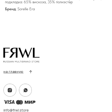
подкладка: 65% вискоза, 35% полиэстер
Все товары
Бренд
: Sorelle Era
Разделы товаров
О нас
Сертификаты
Покупателям
Условия возврата/обмена
Оплата и доставка
Контакты, реквизиты
Адрес:
г. Казань, ул. Кремлевская, 2а ПН-ВС с 11:00 до 20:00
г. Казань, ул. Проспект Победы, 141 ТЦ МЕГА
ПН-ВС с 10:00 до 22:00
Информация
Политика конфиденциальности
Публичная оферта
Создание сайта