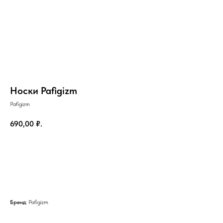
Носки Pafigizm
Pafigizm
690,00
₽.
Добавить в корзину
на главную
Бренд
: Pafigizm