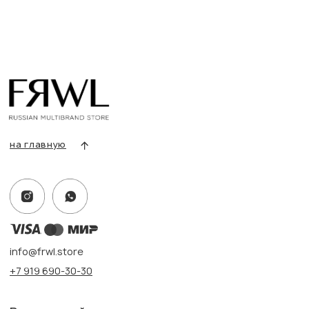
info@frwl.store
+7 919 690-30-30
Разделы сайта
Все товары
Разделы товаров
О нас
Сертификаты
Покупателям
Условия возврата/обмена
Оплата и доставка
Контакты, реквизиты
Адрес:
г. Казань, ул. Кремлевская, 2а ПН-ВС с 11:00 до 20:00
г. Казань, ул. Проспект Победы, 141 ТЦ МЕГА
ПН-ВС с 10:00 до 22:00
Информация
Политика