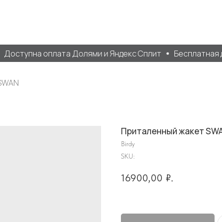
Доступна оплата Долями и Яндекс Сплит
Бесплатная до
 SWAN
Приталенный жакет SW
Birdy
SKU:
16900,00
₽.