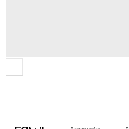
Разделы сайта
Покупат
Все товары
Условия во
Разделы товаров
Оплата и до
на главную
О нас
Контакты, р
Сертификаты