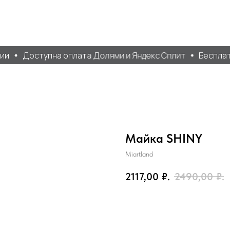
ии
Доступна оплата Долями и Яндекс Сплит
Бесплатн
Майка SHINY
Miartland
2117,00
₽.
2490,00
₽.
Добавить в корзину