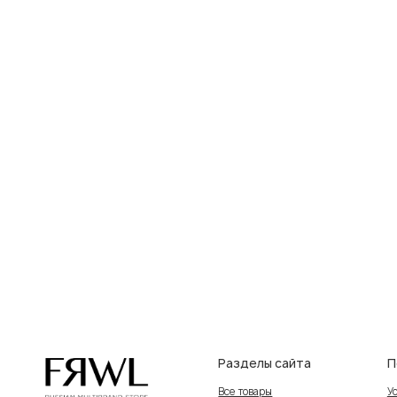
Разделы сайта
Покупат
Все товары
Условия во
Разделы товаров
Оплата и до
на главную
О нас
Контакты, 
Сертификаты