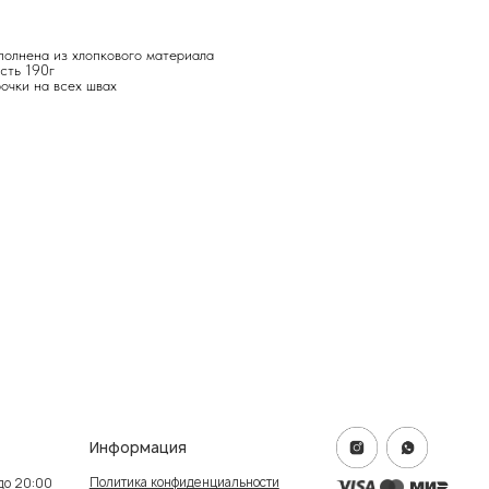
полнена из хлопкового материала
сть 190г
очки на всех швах
формация
итика конфиденциальности
ичная оферта
info@frwl.store
ание сайта
+7 919 690-30-30