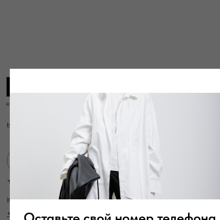
info@frwl.store
+7 919 690-30-30
Разделы сайта
Все товары
Разделы товаров
О нас
Сертификаты
Покупателям
Условия возврата/обмена
Оплата и доставка
Контакты, реквизиты
Адрес:
г. Казань, ул. Кремлевская, 2а ПН-ВС с 11:00 до 20:00
г. Казань, ул. Проспект Победы, 141 ТЦ МЕГА
ПН-ВС с 10:00 до 22:00
Оставьте свой номер телефона
Информация