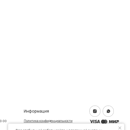
формация
тика конфиденциальности
ичная оферта
info@frwl.store
ание сайта
+7 919 690-30-30