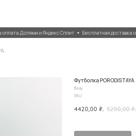
плата Долями и Яндекс Сплит
Бесплатная доставка от 4
YA
Футболка PORODISTAYA
Birdy
SKU:
4420,00
₽.
5200,00
₽