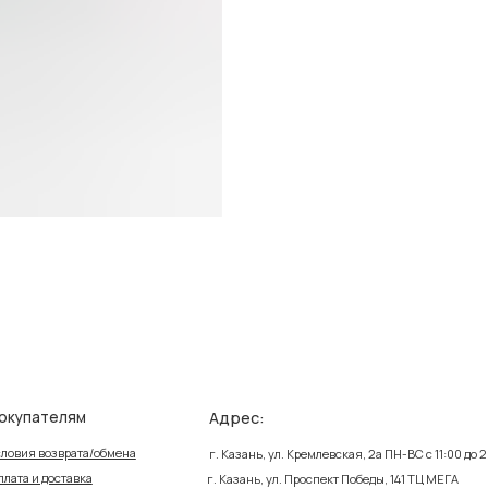
Адрес:
елям
Ин
зврата/обмена
Поли
г. Казань, ул. Кремлевская, 2а ПН-ВС с 11:00 до 20:00
ставка
Публ
г. Казань, ул. Проспект Победы, 141 ТЦ МЕГА
ПН-ВС с 10:00 до 22:00
еквизиты
Созд