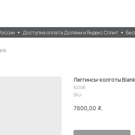
оссии
Доступна оплата Долями и Яндекс Сплит
Беспл
ank
Леггинсы-колготы Blan
B2508
SKU:
7800,00
₽.