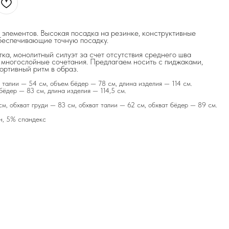
элементов. Высокая посадка на резинке, конструктивные
обеспечивающие точную посадку.
тка, монолитный силуэт за счет отсутствия среднего шва
 многослойные сочетания. Предлагаем носить с пиджаками,
ортивный ритм в образ.
 талии — 54 см, объем бёдер — 78 см, длина изделия — 114 см.
бёдер — 83 см, длина изделия — 114,5 см.
см, обхват груди — 83 см, обхват талии — 62 см, обхват бёдер — 89 см.
н, 5% спандекс