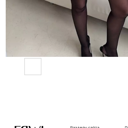
Разделы сайта
Покупат
Все товары
Условия во
Разделы товаров
Оплата и до
на главную
О нас
Контакты, р
Сертификаты