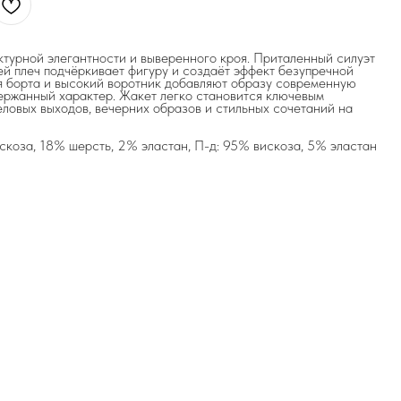
ктурной элегантности и выверенного кроя. Приталенный силуэт
й плеч подчёркивает фигуру и создаёт эффект безупречной
я борта и высокий воротник добавляют образу современную
ержанный характер. Жакет легко становится ключевым
ловых выходов, вечерних образов и стильных сочетаний на
скоза, 18% шерсть, 2% эластан, П-д: 95% вискоза, 5% эластан