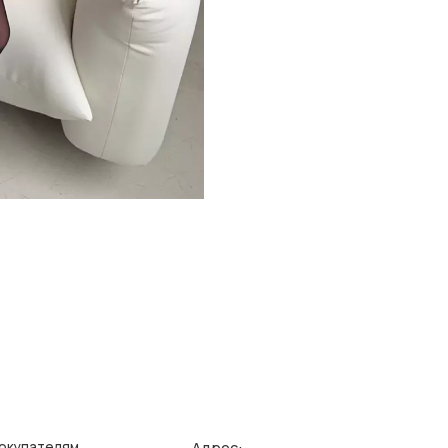
Адрес:
елям
Ин
зврата/обмена
Поли
г. Казань, ул. Кремлевская, 2а ПН-ВС с 11:00 до 20:00
ставка
Публ
г. Казань, ул. Проспект Победы, 141 ТЦ МЕГА
ПН-ВС с 10:00 до 22:00
еквизиты
Созд