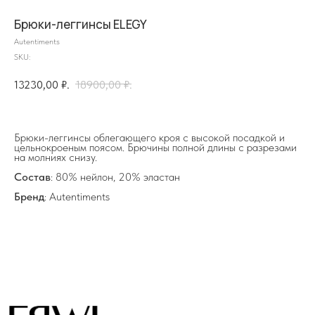
Брюки-леггинсы ELEGY
Autentiments
SKU:
13230,00
₽.
18900,00
₽.
на главную
Брюки-леггинсы облегающего кроя с высокой посадкой и
цельнокроеным поясом. Брючины полной длины с разрезами
на молниях снизу.
info@frwl.store
Состав
: 80% нейлон, 20% эластан
+7 919 690-30-30
Бренд
: Autentiments
Разделы сайта
Все товары
Разделы товаров
О нас
Сертификаты
Покупателям
Условия возврата/обмена