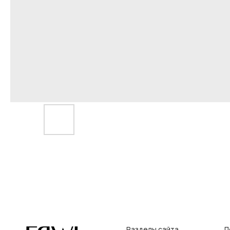
Разделы сайта
Покупат
Все товары
Условия во
Разделы товаров
Оплата и до
на главную
О нас
Контакты, р
Сертификаты