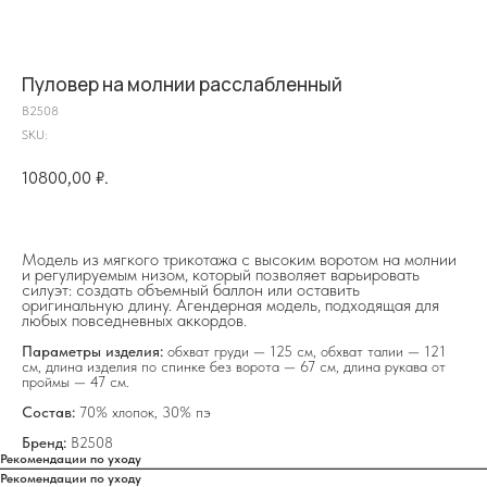
Пуловер на молнии расслабленный
B2508
SKU:
10800,00
₽.
Модель из мягкого трикотажа с высоким воротом на молнии
и регулируемым низом, который позволяет варьировать
силуэт: создать объемный баллон или оставить
оригинальную длину. Агендерная модель, подходящая для
любых повседневных аккордов.
на главную
Параметры изделия:
обхват груди — 125 см, обхват талии — 121
см, длина изделия по спинке без ворота — 67 см, длина рукава от
проймы — 47 см.
Состав:
70% хлопок, 30% пэ
Бренд:
B2508
Рекомендации по уходу
info@frwl.store
Рекомендации по уходу