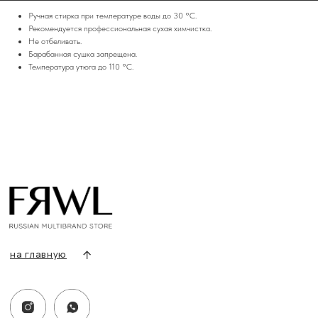
+7 919 690-30-30
Ручная стирка при температуре воды до 30 °C.
Рекомендуется профессиональная сухая химчистка.
Разделы сайта
Не отбеливать.
Все товары
Барабанная сушка запрещена.
Разделы товаров
Температура утюга до 110 °C.
О нас
Сертификаты
Покупателям
Условия возврата/обмена
Оплата и доставка
Контакты, реквизиты
Адрес:
г. Казань, ул. Кремлевская, 2а ПН-ВС с 11:00 до 20:00
г. Казань, ул. Проспект Победы, 141 ТЦ МЕГА
ПН-ВС с 10:00 до 22:00
Информация
Политика конфиденциальности
Публичная оферта