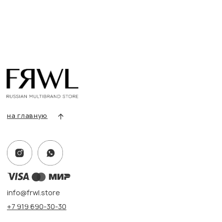
info@frwl.store
+7 919 690-30-30
Разделы сайта
Все товары
Разделы товаров
О нас
Сертификаты
Покупателям
Условия возврата/обмена
Оплата и доставка
Контакты, реквизиты
Адрес:
г. Казань, ул. Кремлевская, 2а ПН-ВС с 11:00 до 20:00
г. Казань, ул. Проспект Победы, 141 ТЦ МЕГА
ПН-ВС с 10:00 до 22:00
Информация