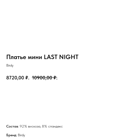
Платье мини LAST NIGHT
Birdy
8720,00
₽.
10900,00
₽.
Добавить в корзину
на главную
Состав
: 92% вискоза, 8% спандекс
Бренд
: Birdy