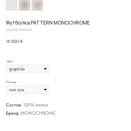
Футболка PATTERN MONOCHROME
MONOCHROME
14 000
₽.
на главную
Цвет
Размер
info@frwl.store
+7 919 690-30-30
Состав
: 100% хлопок
Разделы сайта
Бренд
: MONOCHROME
Все товары
Разделы товаров
О нас