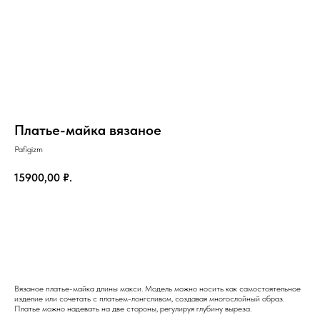
Платье-майка вязаное
Pafigizm
15900,00
₽.
Добавить в корзину
на главную
Вязаное платье-майка длины макси. Модель можно носить как самостоятельное
изделие или сочетать с платьем-лонгсливом, создавая многослойный образ.
Платье можно надевать на две стороны, регулируя глубину выреза.