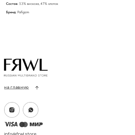
Состав
: 53% вискоза, 47% хлопок
Бренд
: Pafigizm
info@frwl.store
+7 919 690-30-30
Разделы сайта
Все товары
Разделы товаров
О нас
Сертификаты
Покупателям
Условия возврата/обмена
Оплата и доставка
Контакты, реквизиты
Адрес:
г. Казань, ул. Кремлевская, 2а ПН-ВС с 11:00 до 20:00
г. Казань, ул. Проспект Победы, 141 ТЦ МЕГА
ПН-ВС с 10:00 до 22:00