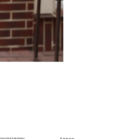
Адрес:
елям
Ин
зврата/обмена
Поли
г. Казань, ул. Кремлевская, 2а ПН-ВС с 11:00 до 20:00
ставка
Публ
г. Казань, ул. Проспект Победы, 141 ТЦ МЕГА
ПН-ВС с 10:00 до 22:00
еквизиты
Созд