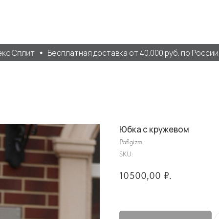
 Сплит
Бесплатная доставка от 40.000 руб. по России
Юбка с кружевом
Pafigizm
SKU:
10500,00
₽.