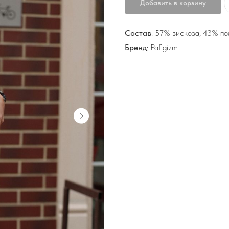
Добавить в корзину
Состав
: 57% вискоза, 43% по
Бренд
: Pafigizm