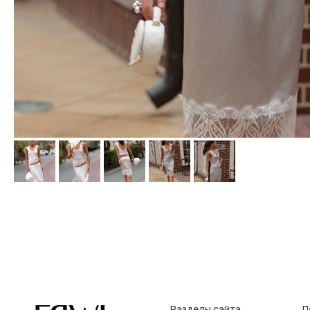
Разделы сайта
Покупат
Все товары
Условия во
Разделы товаров
Оплата и до
на главную
О нас
Контакты, р
Сертификаты