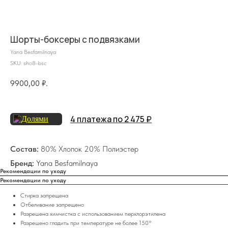
Шорты-боксеры с подвязками
Yana Besfamilnaya
SKU:
sho8-bsc
9900,00
₽.
4 платежа по 2 475 ₽
на главную
Состав:
80% Хлопок 20% Полиэстер
Бренд:
Yana Besfamilnaya
Рекомендации по уходу
Рекомендации по уходу
info@frwl.store
+7 919 690-30-30
Стирка запрещена
Отбеливание запрещено
Разделы сайта
Разрешена химчистка с использованием перхлорэтилена
Разрешено гладить при температуре не более 150°