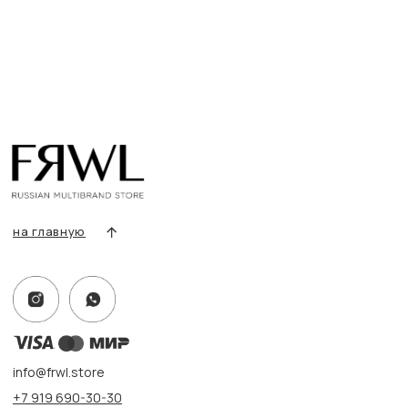
Все товары
Разделы товаров
О нас
Сертификаты
Покупателям
Условия возврата/обмена
Оплата и доставка
Контакты, реквизиты
Адрес:
г. Казань, ул. Кремлевская, 2а ПН-ВС с 11:00 до 20:00
г. Казань, ул. Проспект Победы, 141 ТЦ МЕГА
ПН-ВС с 10:00 до 22:00
Информация
Политика конфиденциальности
Публичная оферта
Создание сайта