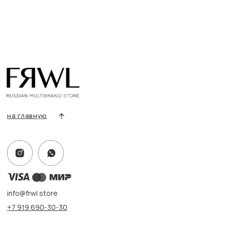
Разделы товаров
О нас
Сертификаты
Покупателям
Условия возврата/обмена
Оплата и доставка
Контакты, реквизиты
Адрес:
г. Казань, ул. Кремлевская, 2а ПН-ВС с 11:00 до 20:00
г. Казань, ул. Проспект Победы, 141 ТЦ МЕГА
ПН-ВС с 10:00 до 22:00
Информация
Политика конфиденциальности
Публичная оферта
Создание сайта