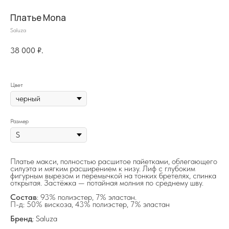
Платье Mona
Saluza
38 000
₽.
Цвет
на главную
Размер
Платье макси, полностью расшитое пайетками, облегающего
силуэта и мягким расширением к низу. Лиф с глубоким
info@frwl.store
фигурным вырезом и перемычкой на тонких бретелях, спинка
открытая. Застёжка — потайная молния по среднему шву.
+7 919 690-30-30
Состав
: 93% полиэстер, 7% эластан.
П-д: 50% вискоза, 43% полиэстер, 7% эластан
Разделы сайта
Бренд
: Saluza
Все товары