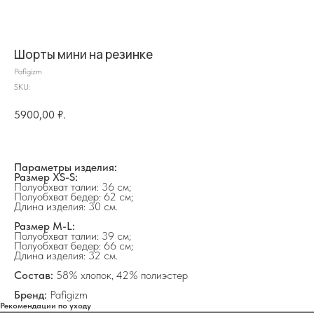
Шорты мини на резинке
Pafigizm
SKU:
5900,00
₽.
Параметры изделия:
Размер XS-S:
Полуобхват талии: 36 см;
Полуобхват бедер: 62 см;
Длина изделия: 30 см.
Размер M-L:
на главную
Полуобхват талии: 39 см;
Полуобхват бедер: 66 см;
Длина изделия: 32 см.
Состав:
58% хлопок, 42% полиэстер
Бренд:
Pafigizm
Рекомендации по уходу
info@frwl.store