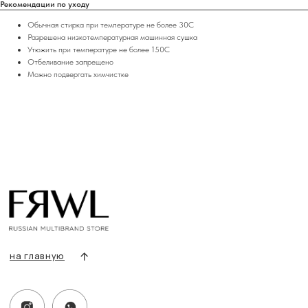
Рекомендации по уходу
+7 919 690-30-30
Обычная стирка при температуре не более 30С
Разделы сайта
Разрешена низкотемпературная машинная сушка
Утюжить при температуре не более 150С
Все товары
Отбеливание запрещено
Разделы товаров
Можно подвергать химчистке
О нас
Сертификаты
Покупателям
Условия возврата/обмена
Оплата и доставка
Контакты, реквизиты
Адрес:
г. Казань, ул. Кремлевская, 2а ПН-ВС с 11:00 до 20:00
г. Казань, ул. Проспект Победы, 141 ТЦ МЕГА
ПН-ВС с 10:00 до 22:00
Информация
Политика конфиденциальности
Публичная оферта