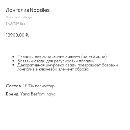
Лонгслив Noodles
Yana Besfamilnaya
SKU:
T39-bsc
13900,00
₽.
на главную
Плечики для акцентного силуэта (не съёмные)
Завязки сзади для регулировки посадки
Декоративная шнуровка сзади превращает базовый
лонгслив в ключевой элемент образа
info@frwl.store
+7 919 690-30-30
Состав
: 100% полиэстер
Бренд
: Yana Besfamilnaya
Разделы сайта
Все товары
Разделы товаров
О нас
Сертификаты
Покупателям