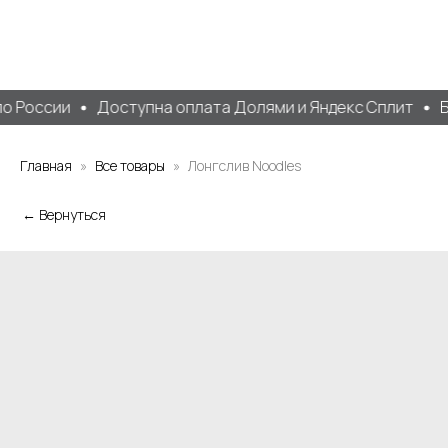
о России
Доступна оплата Долями и Яндекс Сплит
Бе
Главная
Все товары
Лонгслив Noodles
← Вернуться