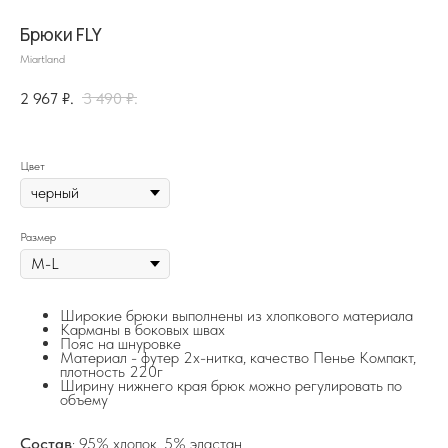
Брюки FLY
Miartland
2 967
₽.
3 490
₽.
Цвет
Размер
на главную
Широкие брюки выполнены из хлопкового материала
Карманы в боковых швах
Пояс на шнуровке
Материал - футер 2х-нитка, качество Пенье Компакт,
плотность 220г
info@frwl.store
Ширину нижнего края брюк можно регулировать по
+7 919 690-30-30
объему
Разделы сайта
Состав
: 95% хлопок, 5% эластан