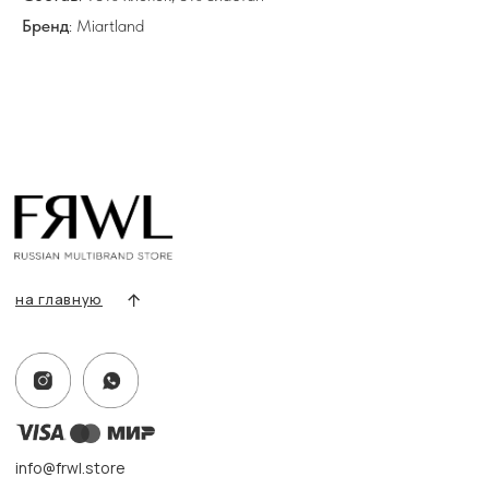
Все товары
Бренд
: Miartland
Разделы товаров
О нас
Сертификаты
Покупателям
Условия возврата/обмена
Оплата и доставка
Контакты, реквизиты
Адрес:
г. Казань, ул. Кремлевская, 2а ПН-ВС с 11:00 до 20:00
г. Казань, ул. Проспект Победы, 141 ТЦ МЕГА
ПН-ВС с 10:00 до 22:00
Информация
Политика конфиденциальности
Публичная оферта
Создание сайта