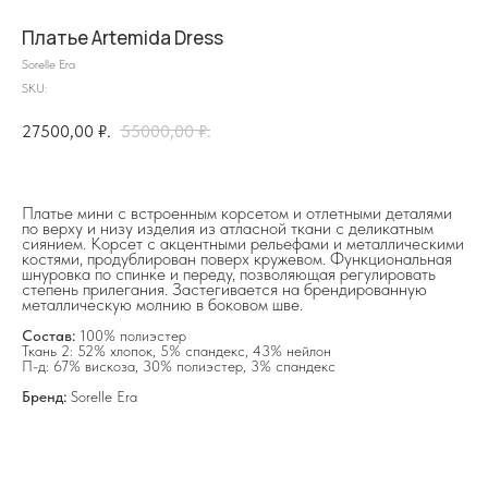
Платье Artemida Dress
Sorelle Era
SKU:
27500,00
₽.
55000,00
₽.
на главную
Платье мини с встроенным корсетом и отлетными деталями
по верху и низу изделия из атласной ткани с деликатным
сиянием. Корсет с акцентными рельефами и металлическими
костями, продублирован поверх кружевом. Функциональная
шнуровка по спинке и переду, позволяющая регулировать
степень прилегания. Застегивается на брендированную
металлическую молнию в боковом шве.
info@frwl.store
Состав:
100% полиэстер
+7 919 690-30-30
Ткань 2: 52% хлопок, 5% спандекс, 43% нейлон
П-д: 67% вискоза, 30% полиэстер, 3% спандекс
Разделы сайта
Бренд:
Sorelle Era
Все товары
Разделы товаров
О нас
Сертификаты