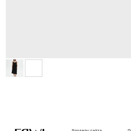
Разделы сайта
Покупат
Все товары
Условия во
Разделы товаров
Оплата и до
на главную
О нас
Контакты, р
Сертификаты