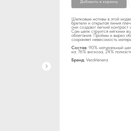
Добавить в корзину
Шелковые мотивы в этой модел
бретели и открытая линия пле
они создают легкий контраст 
Сам шелк струится мягкими во
облегания. Проймы и вырез об
сохраняет невесомость матер
Состав
: 90% натуральный шел
ка: 76% вискоза, 24% полиэст
Бренд
: VeraVenera