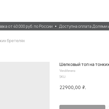
а от 40.000 руб. по России
Доступна оплата Долями и 
ких бретелях
Шелковый топ на тонки
VeraVenera
SKU:
22900,00
₽.