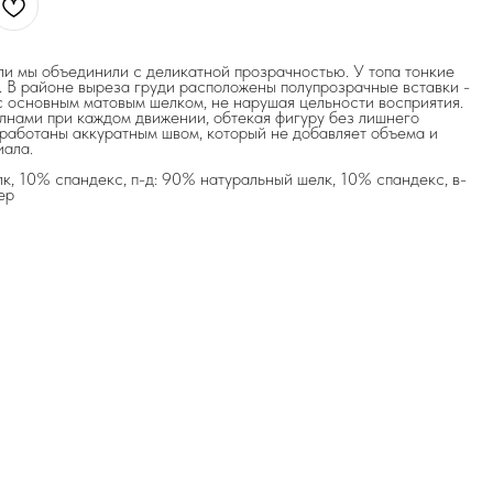
и мы объединили с деликатной прозрачностью. У топа тонкие
ч. В районе выреза груди расположены полупрозрачные вставки -
с основным матовым шелком, не нарушая цельности восприятия.
лнами при каждом движении, обтекая фигуру без лишнего
работаны аккуратным швом, который не добавляет объема и
иала.
к, 10% спандекс, п-д: 90% натуральный шелк, 10% спандекс, в-
ер