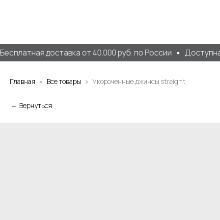
Бесплатная доставка от 40.000 руб. по России
Доступна 
Главная
Все товары
Укороченные джинсы straight
← Вернуться