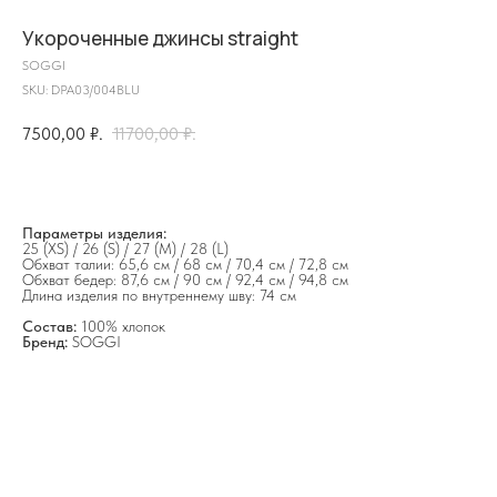
Укороченные джинсы straight
SOGGI
SKU:
DPA03/004BLU
7500,00
₽.
11700,00
₽.
на главную
Параметры изделия:
25 (XS) / 26 (S) / 27 (M) / 28 (L)
Обхват талии: 65,6 см / 68 см / 70,4 см / 72,8 см
Обхват бедер: 87,6 см / 90 см / 92,4 см / 94,8 см
info@frwl.store
Длина изделия по внутреннему шву: 74 см
+7 919 690-30-30
Состав:
100% хлопок
Бренд:
SOGGI
Разделы сайта
Все товары
Разделы товаров
О нас
Сертификаты
Покупателям