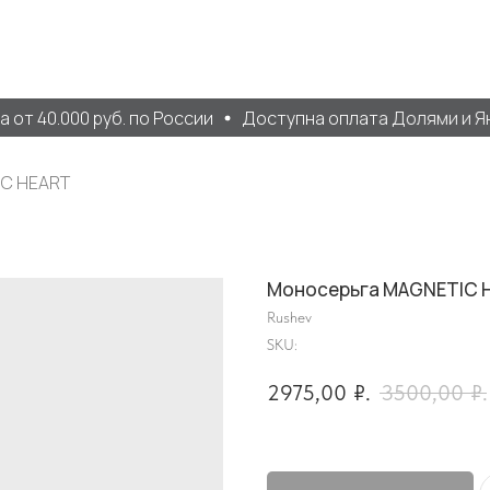
т 40.000 руб. по России
Доступна оплата Долями и Янд
IC HEART
Моносерьга MAGNETIC 
Rushev
SKU:
2975,00
₽.
3500,00
₽.