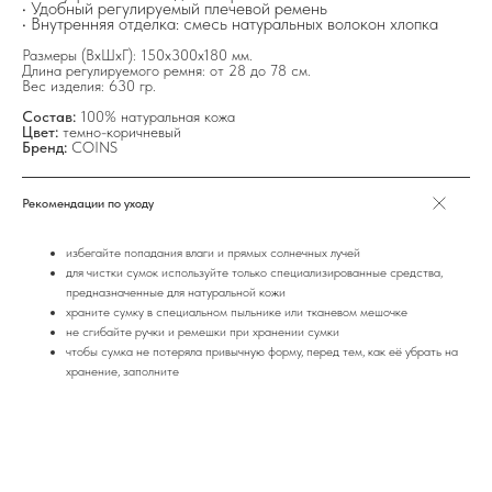
• Удобный регулируемый плечевой ремень
• Внутренняя отделка: смесь натуральных волокон хлопка
Размеры (ВхШхГ): 150х300х180 мм.
на главную
Длина регулируемого ремня: от 28 до 78 см.
Вес изделия: 630 гр.
Состав:
100% натуральная кожа
Цвет:
темно-коричневый
Бренд:
COINS
info@frwl.store
Рекомендации по уходу
+7 919 690-30-30
Разделы сайта
избегайте попадания влаги и прямых солнечных лучей
для чистки сумок используйте только специализированные средства,
Все товары
предназначенные для натуральной кожи
Разделы товаров
храните сумку в специальном пыльнике или тканевом мешочке
О нас
не сгибайте ручки и ремешки при хранении сумки
Сертификаты
чтобы сумка не потеряла привычную форму, перед тем, как её убрать на
хранение, заполните
Покупателям
Условия возврата/обмена
Оплата и доставка
Контакты, реквизиты