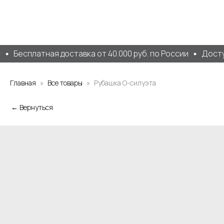
Бесплатная доставка от 40.000 руб. по России
Доступ
Главная
Все товары
Рубашка О-силуэта
← Вернуться