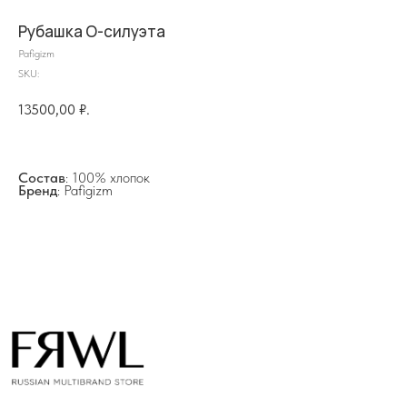
Рубашка О-силуэта
Pafigizm
на главную
SKU:
13500,00
₽.
info@frwl.store
Состав
: 100% хлопок
+7 919 690-30-30
Бренд
: Pafigizm
Разделы сайта
Все товары
Разделы товаров
О нас
Сертификаты
Покупателям
Условия возврата/обмена
Оплата и доставка
Контакты, реквизиты