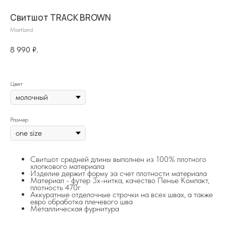
Свитшот TRACK BROWN
Miartland
8 990
₽.
Цвет
Размер
на главную
Свитшот средней длины выполнен из 100% плотного
хлопкового материала
Изделие держит форму за счет плотности материала
Материал - футер 3х-нитка, качество Пенье Компакт,
плотность 470г
Аккуратные отделочные строчки на всех швах, а также
info@frwl.store
евро обработка плечевого шва
+7 919 690-30-30
Металлическая фурнитура