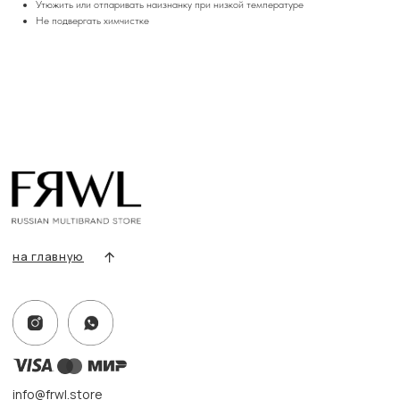
Утюжить или отпаривать наизнанку при низкой температуре
Не подвергать химчистке
Все товары
Разделы товаров
О нас
Сертификаты
Покупателям
Условия возврата/обмена
Оплата и доставка
Контакты, реквизиты
Адрес:
г. Казань, ул. Кремлевская, 2а ПН-ВС с 11:00 до 20:00
г. Казань, ул. Проспект Победы, 141 ТЦ МЕГА
ПН-ВС с 10:00 до 22:00
Информация
Политика конфиденциальности
Публичная оферта
Создание сайта