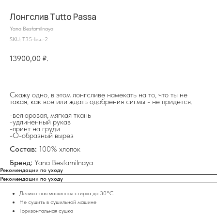
Лонгслив Tutto Passa
Yana Besfamilnaya
SKU:
T35-bsc-2
13900,00
₽.
Скажу одно, в этом лонгсливе намекать на то, что ты не
такая, как все или ждать одобрения сигмы - не придется.
-велюровая, мягкая ткань
-удлиненный рукав
-принт на груди
на главную
-О-образный вырез
Состав:
100% хлопок
Бренд:
Yana Besfamilnaya
Рекомендации по уходу
Рекомендации по уходу
info@frwl.store
Деликатная машинная стирка до 30°C
+7 919 690-30-30
Не сушить в сушильной машине
Горизонтальная сушка
Разделы сайта