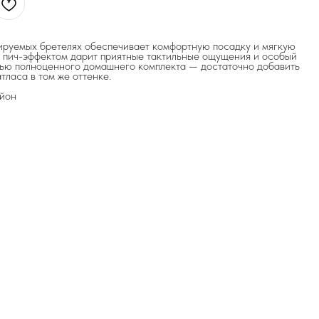
ируемых бретелях обеспечивает комфортную посадку и мягкую
с пич-эффектом дарит приятные тактильные ощущения и особый
стью полноценного домашнего комплекта — достаточно добавить
тласа в том же оттенке.
айон