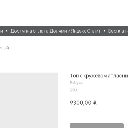
Доступна оплата Долями и Яндекс Сплит
Бесплатная
сный
Топ с кружевом атласн
Pafigizm
SKU:
9300,00
₽.