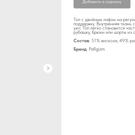
Добавить в корзину
Топ с двойным лифом на регул
поддержку. Внутренняя ткань 
уют. Топ легко становится ча
рубашку, брюки или шорты из а
Состав
: 51% вискоза, 49% р
Бренд
: Pafigizm