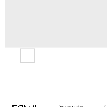
Разделы сайта
Покупат
Все товары
Условия во
Разделы товаров
Оплата и до
на главную
О нас
Контакты, р
Сертификаты